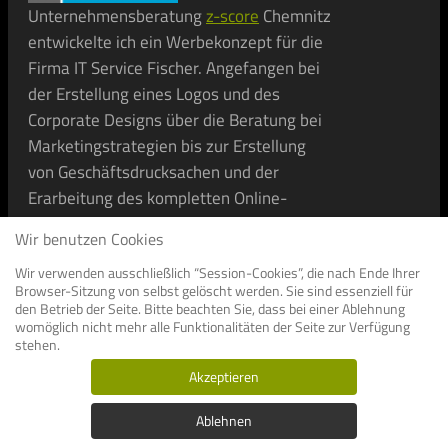
Unternehmensberatung
z-score
Chemnitz
entwickelte ich ein Werbekonzept für die
Firma IT Service Fischer. Angefangen bei
der Erstellung eines Logos und des
Corporate Designs über die Beratung bei
Marketingstrategien bis zur Erstellung
von Geschäftsdrucksachen und der
Erarbeitung des kompletten Online-
Auftrittes vertraute ITS Fischer meiner
Wir benutzen Cookies
Werbeagentur.
Wir verwenden ausschließlich “Session-Cookies”, die nach Ende Ihrer
Browser-Sitzung von selbst gelöscht werden. Sie sind essenziell für
Weiterlesen ...
den Betrieb der Seite. Bitte beachten Sie, dass bei einer Ablehnung
womöglich nicht mehr alle Funktionalitäten der Seite zur Verfügung
stehen.
Akzeptieren
Datenschutz
Ablehnen
Bildupload