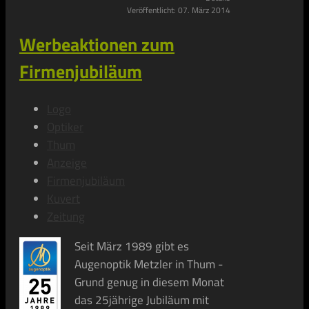
Veröffentlicht: 07. März 2014
Werbeaktionen zum
Firmenjubiläum
Logo
Optiker
Thum
Anzeige
Firmenjubiläum
Kuvert
Zeitung
Seit März 1989 gibt es
Augenoptik Metzler in Thum -
Grund genug in diesem Monat
das 25jährige Jubiläum mit