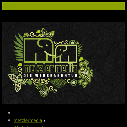
MENU
metzlermedia