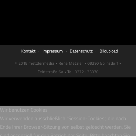
Kontakt
Impressum
Datenschutz
Bildupload
© 2018 metzlermedia • René Metzler • 09390 Gornsdorf •
Feldstraße 6a • Tel. 03721 33070
Wir benutzen Cookies
Wir verwenden ausschließlich “Session-Cookies”, die nach
Ende Ihrer Browser-Sitzung von selbst gelöscht werden. Sie
sind essenziell für den Betrieb der Seite. Bitte beachten Sie,