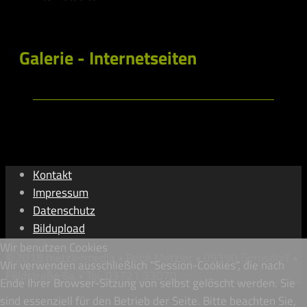
Galerie - Internetseiten
Kontakt
Impressum
Datenschutz
Bildupload
Wir benutzen Cookies
© 2018 metzlermedia • René Metzler • 09390 Gornsdorf •
Wir verwenden ausschließlich “Session-Cookies”, die nach
Feldstraße 6a • Tel. 03721 33070
Ende Ihrer Browser-Sitzung von selbst gelöscht werden. Sie
sind essenziell für den Betrieb der Seite. Bitte beachten Sie,