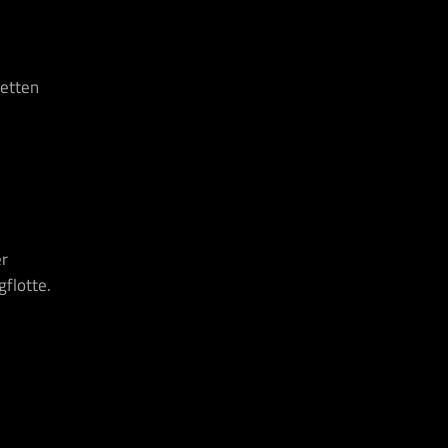
letten
er
flotte.