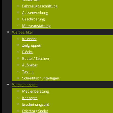
Fahrzeugbeschriftung
Aussenwerbung
Beschilderung
Messeaustattung
Werbeartikel
Kalender
Zielgruppen
Blöcke
Beutel / Taschen
Aufkleber
Tassen
Schreibtischunterlagen
Werbekonzepte
Medienberatung
Konzepte
Erscheinungsbild
Existenzgründer