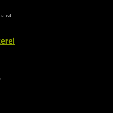
ransit
erei
r