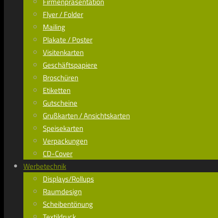
Firmenpräsentation
Flyer / Folder
Mailing
Plakate / Poster
Visitenkarten
Geschäftspapiere
Broschüren
Etiketten
Gutscheine
Grußkarten / Ansichtskarten
Speisekarten
Verpackungen
CD-Cover
Werbetechnik
Displays/Rollups
Raumdesign
Scheibentönung
Textildruck